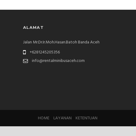
ALAMAT
Jalan Mr.Dr.Ir.Moh.Hasan.Batoh Banda Aceh
+6281245205356
info@rentalminibusaceh.com
HOME
LAYANAN
KETENTUAN