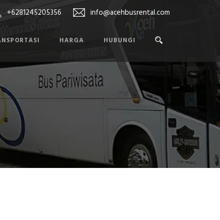
+6281245205356
info@acehbusrental.com
ANSPORTASI
HARGA
HUBUNGI