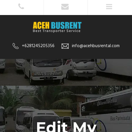
+6281245205356
info@acehbusrental.com
Edit My